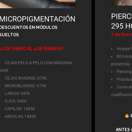
PIER
MICROPIGMENTACIÓN
295 
DESCUENTOS EN MÓDULOS
7 de Ener
SUELTOS
Incluye 
12 DE ENERO AL 4 DE FEBRERO
80 horas
CEJAS PELO A PELO CON MÁQUINA:
presencial.
945€
Piercing
CEJAS SHADING: 675€
Práctica
MICROBLADING: 675€
Curso ac
LABIOS: 945€
cualificaci
OJOS: 945€
CAPILAR: 1485€
AREOLAS: 1485€
ANTES 