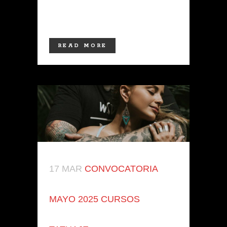
en la piel?Entonces este curso es para
ti. Sumérgete en el...
READ MORE
17 MAR
CONVOCATORIA
MAYO 2025 CURSOS