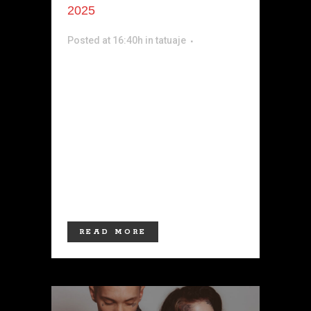
2025
Posted at 16:40h
in
tatuaje
DISEÑO DE TATUAJES El Curso
Completo de Dibujo para
Tatuadores está dirigido a
profesionales o aprendices que
desean desarrollar al máximo sus
conocimientos técnicos y/o mejorar
alguna característica específica de
dibujo o su...
READ MORE