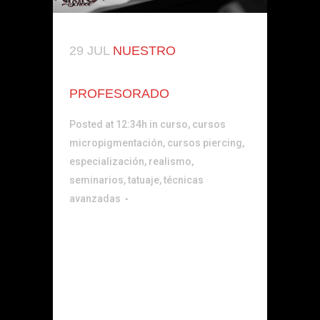
29 JUL
NUESTRO
PROFESORADO
Posted at 12:34h
in
curso
,
cursos
micropigmentación
,
cursos piercing
,
especialización
,
realismo
,
seminarios
,
tatuaje
,
técnicas
avanzadas
erika Ampuero Profesora del curso de
Micropigmentación.Artista apasionada
y especialista en micropigmentación
facial y paramédica.Mi filosofía de
trabajo se basa en realzar la belleza
natural de cada persona, creando