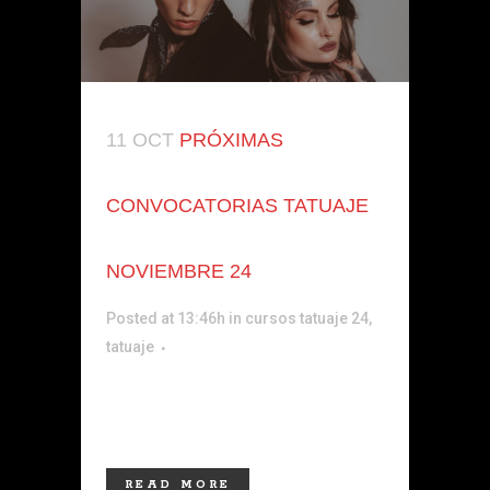
11 OCT
PRÓXIMAS
CONVOCATORIAS TATUAJE
NOVIEMBRE 24
Posted at 13:46h
in
cursos tatuaje 24
,
tatuaje
Próximas convocatorias tatuaje
noviembre 24 ...
READ MORE