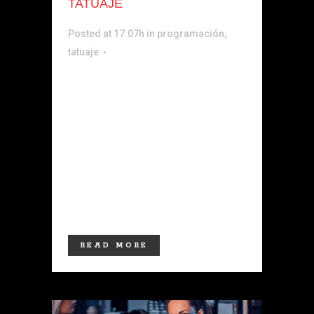
TATUAJE
Posted at 17:07h
in
programación
,
tatuaje
PREPARACIÓN Y DISEÑO EN TATUAJE
El Curso Completo de Dibujo para
Tatuadores está dirigido a
profesionales o aprendices que
desean desarrollar al máximo sus
conocimientos técnicos y/o mejorar
alguna característica específica de
dibujo...
READ MORE