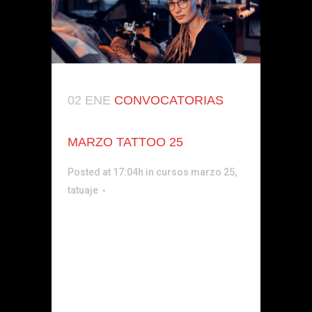
02 ENE
CONVOCATORIAS
MARZO TATTOO 25
Posted at 17:04h
in
cursos marzo 25
,
tatuaje
PREPARACIÓN Y DISEÑO EN TATUAJE
El Curso Completo de Dibujo para
Tatuadores está dirigido a
profesionales o aprendices que
desean desarrollar al máximo sus
conocimientos técnicos y/o mejorar