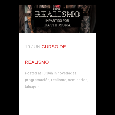
19 JUN
CURSO DE
REALISMO
Posted at 13:04h
in
novedades
,
programación
,
realismo
,
seminarios
,
tatuaje
¿Apasionado por el arte del tatuaje?
¿Te apasiona el tatuaje y sueñas con
crear piezas que parezcan cobrar vida