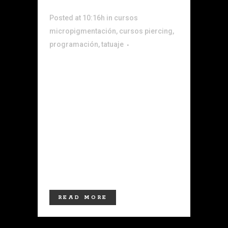
Posted at 10:16h
in
cursos
micropigmentación
,
cursos piercing
,
programación
,
tatuaje
DESCUENTOS NAVIDEÑOS DISFRUTA
DE LA NAVIDAD Y REGALA
FORMACIÓN TATUAJE COMPLETO
TATTOO 310 HORAS 12 DE ENERO - 11
DE FEBRERO Incluye higiénico
sanitario Incluye máquina profesional
Fundamentos del tatuaje Preparación y
diseño en tatuaje Diseño digital
Técnicas aplicadas al...
READ MORE